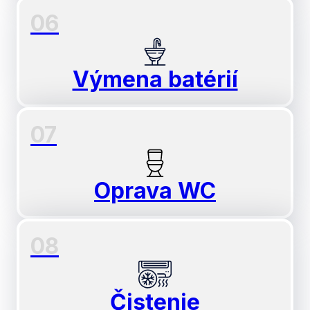
06
Výmena batérií
07
Oprava WC
08
Čistenie