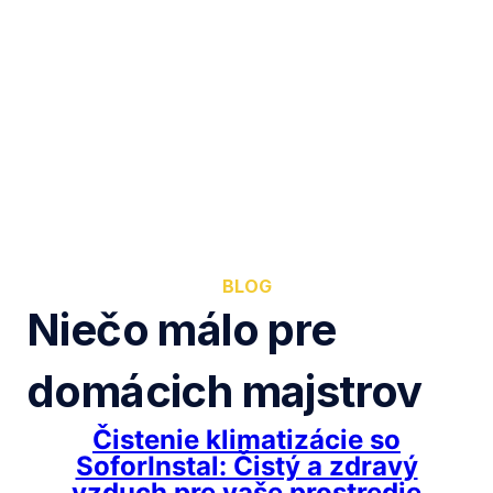
BLOG
Niečo málo pre
domácich majstrov
Čistenie klimatizácie so
SoforInstal: Čistý a zdravý
vzduch pre vaše prostredie