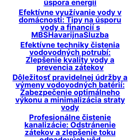
úspora energií
Efektívne využívanie vody v
domácnosti: Tipy na úsporu
vody a financií s
MBSHavarijnaSluzba
Efektívne techniky čistenia
vodovodných potrubí:
Zlepšenie kvality vody a
prevencia zátekov
Dôležitosť pravidelnej údržby a
výmeny vodovodných batérií:
Zabezpečenie optimálneho
výkonu a minimalizácia straty
vody
Profesionálne čistenie
kanalizácie: Odstránenie
zátekov a zlepšenie toku
odpadových vôd