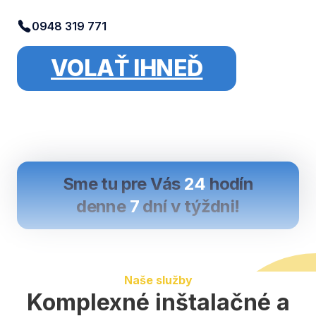
0948 319 771
VOLAŤ IHNEĎ
Sme tu pre Vás
24
hodín
denne
7
dní v týždni!
Naše služby
Komplexné inštalačné a