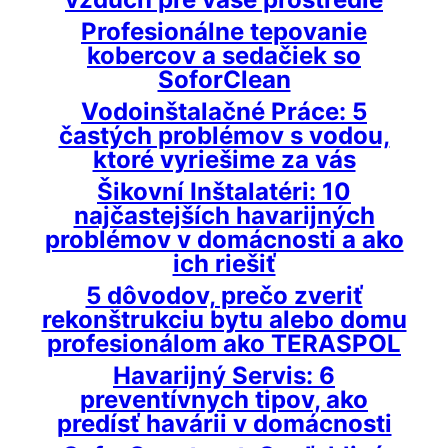
Profesionálne tepovanie
kobercov a sedačiek so
SoforClean
Vodoinštalačné Práce: 5
častých problémov s vodou,
ktoré vyriešime za vás
Šikovní Inštalatéri: 10
najčastejších havarijných
problémov v domácnosti a ako
ich riešiť
5 dôvodov, prečo zveriť
rekonštrukciu bytu alebo domu
profesionálom ako TERASPOL
Havarijný Servis: 6
preventívnych tipov, ako
predísť havárii v domácnosti