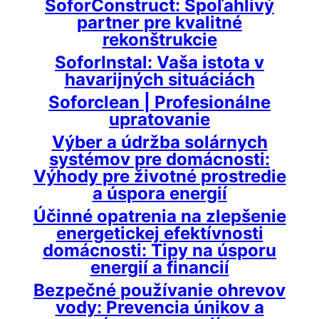
SoforConstruct: Spoľahlivý
partner pre kvalitné
rekonštrukcie
SoforInstal: Vaša istota v
havarijných situáciách
Soforclean | Profesionálne
upratovanie
Výber a údržba solárnych
systémov pre domácnosti:
Výhody pre životné prostredie
a úspora energií
Účinné opatrenia na zlepšenie
energetickej efektívnosti
domácnosti: Tipy na úsporu
energií a financií
Bezpečné používanie ohrevov
vody: Prevencia únikov a