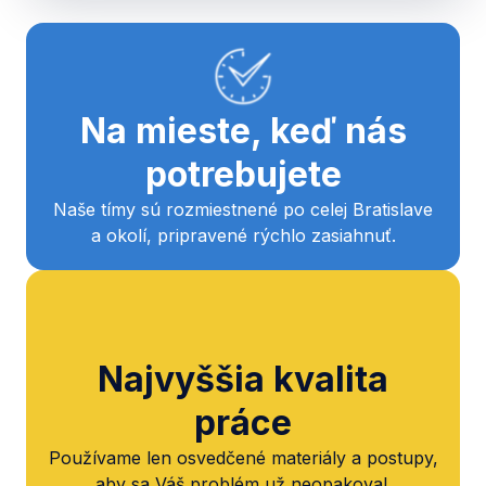
Na mieste, keď nás
potrebujete
Naše tímy sú rozmiestnené po celej Bratislave
a okolí, pripravené rýchlo zasiahnuť.
Najvyššia kvalita
práce
Používame len osvedčené materiály a postupy,
aby sa Váš problém už neopakoval.