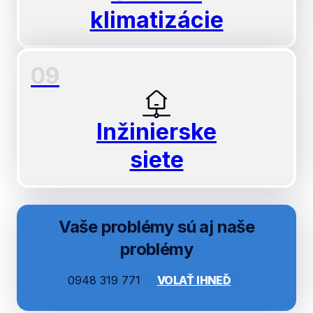
klimatizácie
09
Inžinierske
siete
Vaše problémy sú aj naše
problémy
0948 319 771
VOLAŤ IHNEĎ