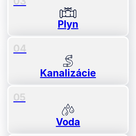
03
Plyn
04
Kanalizácie
05
Voda