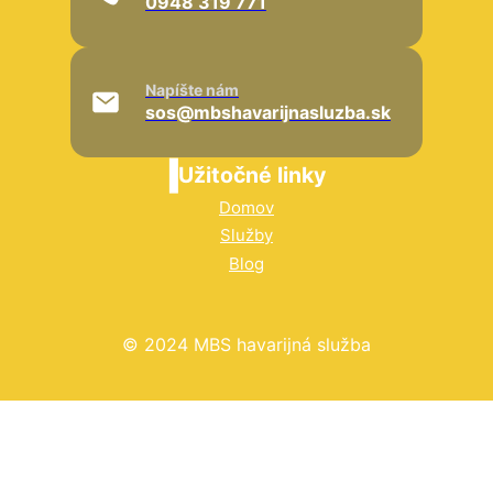
0948 319 771
Napíšte nám
sos@mbshavarijnasluzba.sk
Užitočné linky
Domov
Služby
Blog
© 2024 MBS havarijná služba