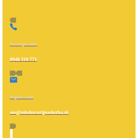
Zavolajte nám
0948 319 771
Napíšte nám
sos@mbshavarijnasluzba.sk