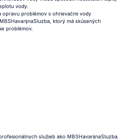
eplotu vody.
a opravu problémov s ohrievačmi vody
MBSHavarijnaSluzba, ktorý má skúsených
nie problémov.
profesionálnych služieb ako MBSHavarijnaSluzba.