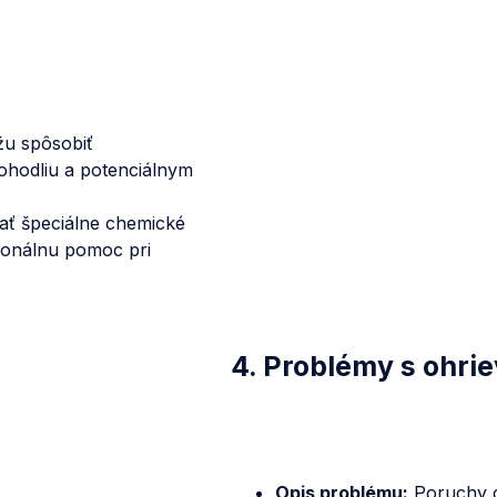
u spôsobiť
ohodliu a potenciálnym
ť špeciálne chemické
sionálnu pomoc pri
4. Problémy s ohri
Opis problému:
Poruchy o