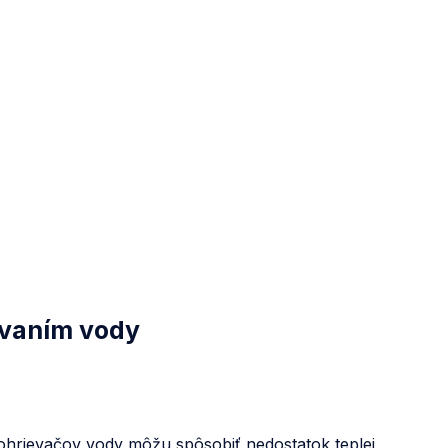
evaním vody
hrievačov vody môžu spôsobiť nedostatok teplej