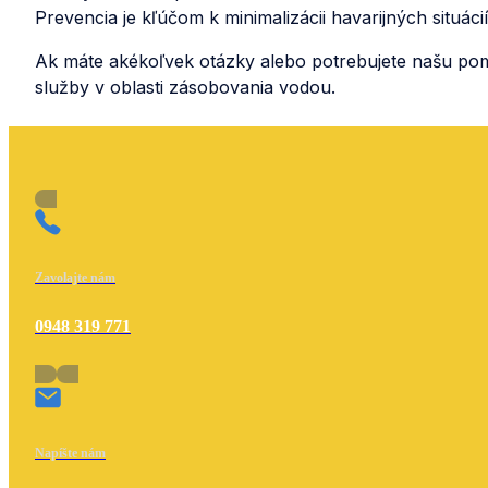
Prevencia je kľúčom k minimalizácii havarijných situ
Ak máte akékoľvek otázky alebo potrebujete našu pomo
služby v oblasti zásobovania vodou.
Zavolajte nám
0948 319 771
Napíšte nám