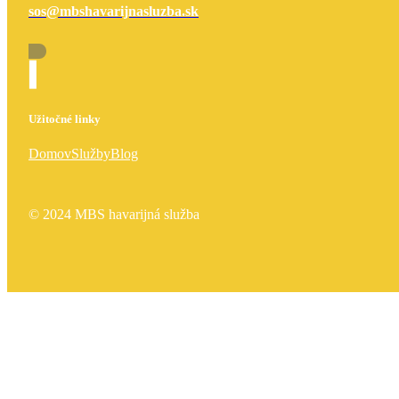
sos@mbshavarijnasluzba.sk
Užitočné linky
Domov
Služby
Blog
© 2024 MBS havarijná služba