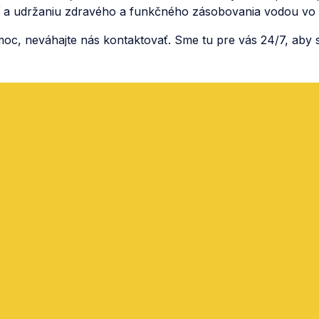
ácií a udržaniu zdravého a funkčného zásobovania vodou vo
c, neváhajte nás kontaktovať. Sme tu pre vás 24/7, aby s