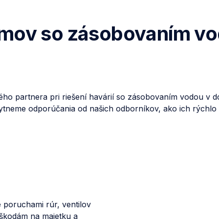
lémov so zásobovaním v
vého partnera pri riešení havárií so zásobovaním vodou v
tneme odporúčania od našich odborníkov, ako ich rýchlo a 
poruchami rúr, ventilov
 škodám na majetku a